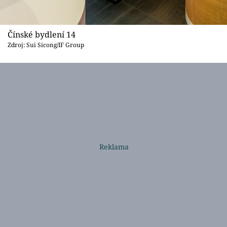
Čínské bydlení 14
Zdroj: Sui Sicong/IF Group