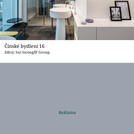
Čínské bydlení 16
Zdroj: Sui Sicong/IF Group