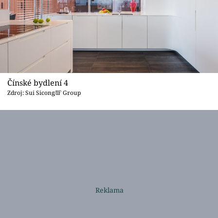
Čínské bydlení 4
Zdroj: Sui Sicong/IF Group