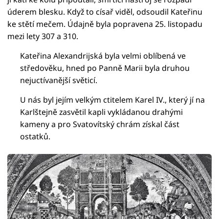
úderem blesku. Když to císař viděl, odsoudil Kateřinu
ke stětí mečem. Údajně byla popravena 25. listopadu
mezi lety 307 a 310.
Kateřina Alexandrijská byla velmi oblíbená ve
středověku, hned po Panně Marii byla druhou
nejuctívanější světicí.
U nás byl jejím velkým ctitelem Karel IV., který jí na
Karlštejně zasvětil kapli vykládanou drahými
kameny a pro Svatovítský chrám získal část
ostatků.