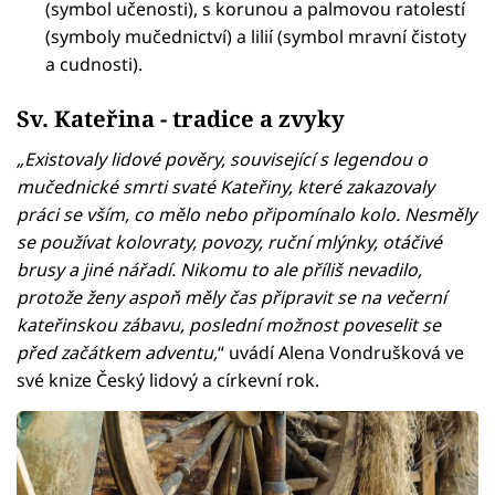
(symbol učenosti), s korunou a palmovou ratolestí
(symboly mučednictví) a lilií (symbol mravní čistoty
a cudnosti).
Sv. Kateřina - tradice a zvyky
„Existovaly lidové pověry, související s legendou o
mučednické smrti svaté Kateřiny, které zakazovaly
práci se vším, co mělo nebo připomínalo kolo. Nesměly
se používat kolovraty, povozy, ruční mlýnky, otáčivé
brusy a jiné nářadí. Nikomu to ale příliš nevadilo,
protože ženy aspoň měly čas připravit se na večerní
kateřinskou zábavu, poslední možnost poveselit se
před začátkem adventu,
“ uvádí Alena Vondrušková ve
své knize Český lidový a církevní rok.