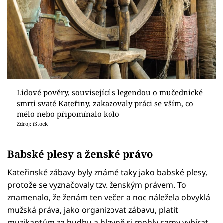
Lidové pověry, související s legendou o mučednické
smrti svaté Kateřiny, zakazovaly práci se vším, co
mělo nebo připomínalo kolo
Zdroj: iStock
Babské plesy a ženské právo
Kateřinské zábavy byly známé taky jako babské plesy,
protože se vyznačovaly tzv. ženským právem. To
znamenalo, že ženám ten večer a noc náležela obvyklá
mužská práva, jako organizovat zábavu, platit
muzikantům za hudbu a hlavně si mohly samy vybírat,