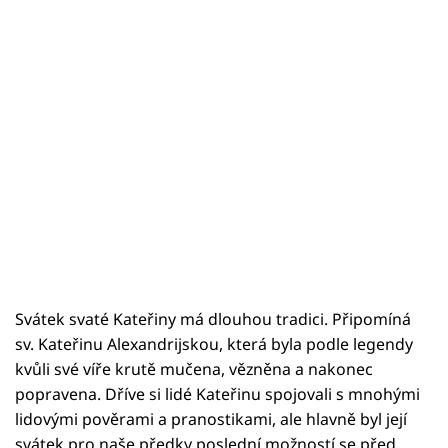
Svátek svaté Kateřiny má dlouhou tradici. Připomíná
sv. Kateřinu Alexandrijskou, která byla podle legendy
kvůli své víře krutě mučena, vězněna a nakonec
popravena. Dříve si lidé Kateřinu spojovali s mnohými
lidovými pověrami a pranostikami, ale hlavně byl její
svátek pro naše předky poslední možností se před