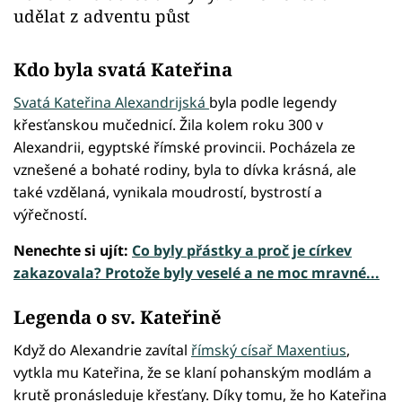
udělat z adventu půst
Kdo byla svatá Kateřina
Svatá Kateřina Alexandrijská
byla podle legendy
křesťanskou mučednicí. Žila kolem roku 300 v
Alexandrii, egyptské římské provincii. Pocházela ze
vznešené a bohaté rodiny, byla to dívka krásná, ale
také vzdělaná, vynikala moudrostí, bystrostí a
výřečností.
Nenechte si ujít:
Co byly přástky a proč je církev
zakazovala? Protože byly veselé a ne moc mravné...
Legenda o sv. Kateřině
Když do Alexandrie zavítal
římský císař Maxentius
,
vytkla mu Kateřina, že se klaní pohanským modlám a
krutě pronásleduje křesťany. Díky tomu, že ho Kateřina