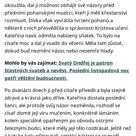
okouzlila, dal jí možnost obhájit své názory před
předními pohanskými mudrci, kteří jí měli křesťanství
rozmluvit. Dívka však vyvrátila tvrzení pohanů a
některé z nich přesvědčila o správnosti Kristova učení.
Kateřina navíc odmítla nabízený sňatek. To bylo na
císaře moc a dal ji vsadit do vězení. Měla tam zůstat,
dokud buď nezmění názor, nebo nezemře hlady.
Mohlo by vás zajímat:
Svatý Ondřej je patron
šťastných svateb a nevěst. Poslední listopadová noc
patří věštění budoucnosti.
Po dvanácti dnech ji před císaře přivedli a byla stejně
zdravá a krásná jako dříve. Kateřina dostala poslední
šanci, ale protože svůj názor nezměnila, rozhodl se
císař zlomit její víru mučením, konkrétně lámáním
kolem speciálně opatřeným po obvodu ostrými
železnými bodci, které měly její tělo rozdrásat. Ještě než
ji kati ke kolu připoutali, smrtící nástroj se rozpadl