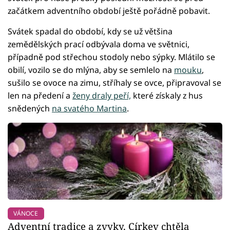
začátkem adventního období ještě pořádně pobavit.
Svátek spadal do období, kdy se už většina
zemědělských prací odbývala doma ve světnici,
případně pod střechou stodoly nebo sýpky. Mlátilo se
obilí, vozilo se do mlýna, aby se semlelo na
mouku
,
sušilo se ovoce na zimu, stříhaly se ovce, připravoval se
len na předení a
ženy draly peří,
které získaly z hus
snědených
na svatého Martina
.
VÁNOCE
Adventní tradice a zvyky. Církev chtěla