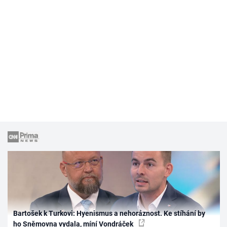
Bartošek k Turkovi: Hyenismus a nehoráznost. Ke stíhání by
ho Sněmovna vydala, míní Vondráček