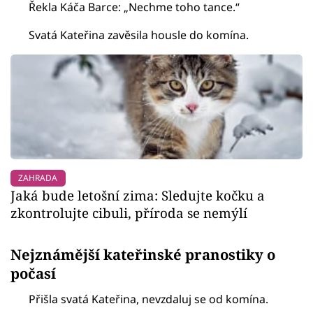
Řekla Káča Barce: „Nechme toho tance.“
Svatá Kateřina zavěsila housle do komína.
ZAHRADA
Jaká bude letošní zima: Sledujte kočku a
zkontrolujte cibuli, příroda se nemýlí
Nejznámější kateřinské pranostiky o
počasí
Přišla svatá Kateřina, nevzdaluj se od komína.