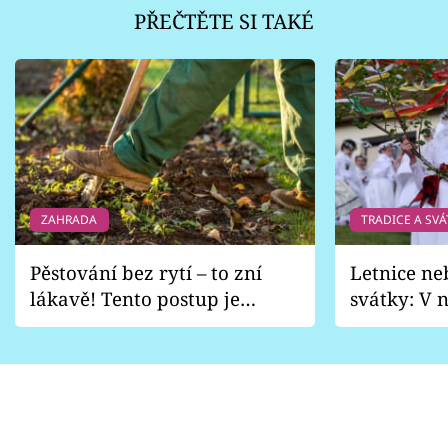
PŘEČTĚTE SI TAKÉ
ZAHRADA
TRADICE A SVÁ
Pěstování bez rytí – to zní
Letnice ne
lákavě! Tento postup je
svátky: V n
vhodný jen pro některé
pondělí z
zahrady