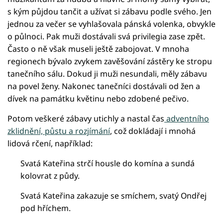
s kým půjdou tančit a užívat si zábavu podle svého. Jen
jednou za večer se vyhlašovala pánská volenka, obvykle
o půlnoci. Pak muži dostávali svá privilegia zase zpět.
Často o ně však museli ještě zabojovat. V mnoha
regionech bývalo zvykem zavěšování zástěry ke stropu
tanečního sálu. Dokud ji muži nesundali, měly zábavu
na povel ženy. Nakonec tanečníci dostávali od žen a
dívek na památku květinu nebo zdobené pečivo.
Potom veškeré zábavy utichly a nastal čas
adventního
zklidnění, půstu a rozjímání
, což dokládají i mnohá
lidová rčení, například:
Svatá Kateřina strčí housle do komína a sundá
kolovrat z půdy.
Svatá Kateřina zakazuje se smíchem, svatý Ondřej
pod hříchem.