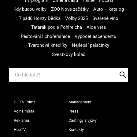
TV program
Změna času
Partie
Počasí
Kdy budou volby
ZOO Nové začátky
Auto – katalog
7 pádů Honzy Dědka
Volby 2025
Svařené víno
Tatarák podle Pohlreicha
Aloe vera
Pěstování lichořeřišnice
Výpočet ascendentu
Tvarohové knedlíky
Nejlepší palačinky
Švestkový koláč
O FTV Prima
Management
Volná místa
Press
Reklama
Castingy a výzvy
HbbTV
Kontakty