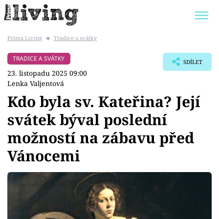
Prima Living
■
Tradice a svátky
Trendy:
JAK UŠETŘIT
POKOJOVÉ KVĚTINY
TRADICE A SVÁTKY
SDÍLET
BYDLENÍ SLAVNÝCH
ZAHRADA
23. listopadu 2025 09:00
Lenka Valjentová
Kdo byla sv. Kateřina? Její
svátek býval poslední
Témata
možností na zábavu před
Bydlení
Vánocemi
Zahrada
Design