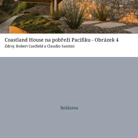
Coastland House na pobřeží Pacifiku - Obrázek 4
Zdroj: Robert Canfield a Claudio Santini