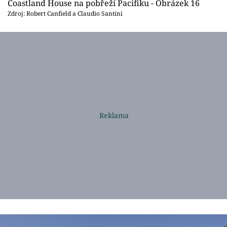
Coastland House na pobřeží Pacifiku - Obrázek 16
Zdroj: Robert Canfield a Claudio Santini