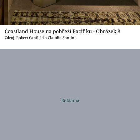
Coastland House na pobřeží Pacifiku - Obrázek 8
Zdroj: Robert Canfield a Claudio Santini