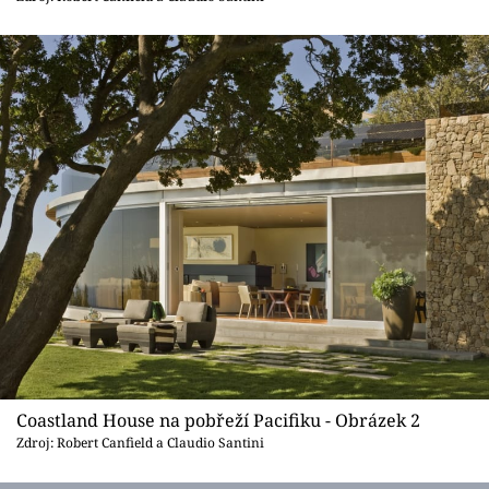
Sledujte prima+
Přihlášení
Sledujte nás
Coastland House na pobřeží Pacifiku - Obrázek 2
Zdroj: Robert Canfield a Claudio Santini