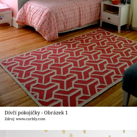
Sledujte prima+
Přihlášení
Sledujte nás
Dívčí pokojíčky - Obrázek 1
Zdroj: www.curbly.com