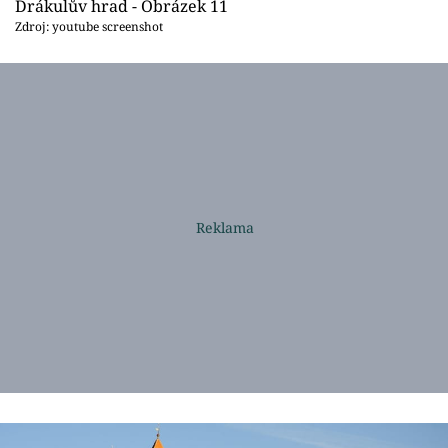
Drákulův hrad - Obrázek 11
Zdroj: youtube screenshot