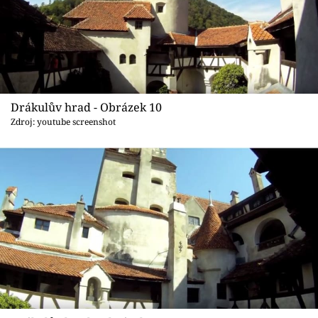
Drákulův hrad - Obrázek 10
Zdroj: youtube screenshot