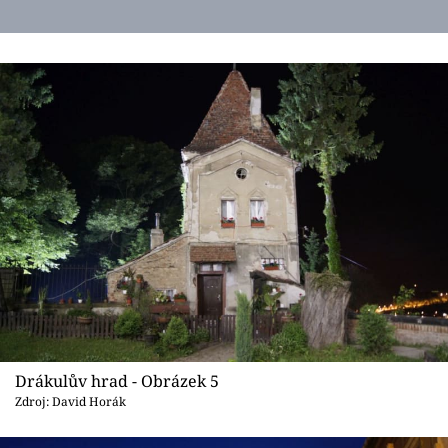
Drákulův hrad - Obrázek 5
Zdroj: David Horák