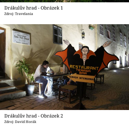
Sledujte prima+
Drákulův hrad - Obrázek 1
Zdroj: Travelania
Přihlášení
Sledujte nás
Drákulův hrad - Obrázek 2
Zdroj: David Horák