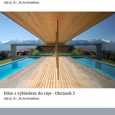
Sledujte prima+
Zdroj: K¬_M Architektur
Přihlášení
Sledujte nás
Dům s výhledem do ráje - Obrázek 2
Zdroj: K¬_M Architektur