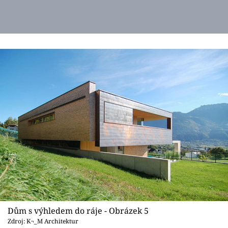
Dům s výhledem do ráje - Obrázek 5
Zdroj: K¬_M Architektur