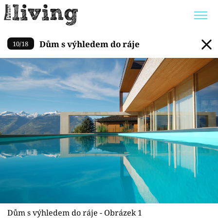
Dům s výhledem do ráje
Dům s výhledem do ráje
10
/
18
Trendy:
JAK UŠETŘIT
POKOJOVÉ KVĚTINY
BYDLENÍ SLAVNÝCH
ZAHRADA
Témata
Bydlení
Zahrada
Design
Dům s výhledem do ráje - Obrázek 1