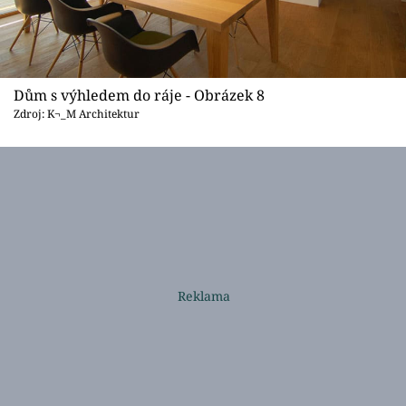
Dům s výhledem do ráje - Obrázek 8
Zdroj: K¬_M Architektur