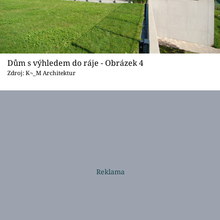
Dům s výhledem do ráje - Obrázek 4
Zdroj: K¬_M Architektur