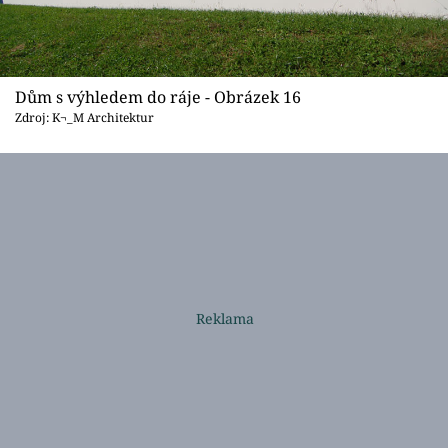
Dům s výhledem do ráje - Obrázek 16
Zdroj: K¬_M Architektur