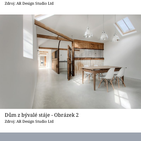
Sledujte prima+
Zdroj: AR Design Studio Ltd
Přihlášení
Sledujte nás
Dům z bývalé stáje - Obrázek 2
Zdroj: AR Design Studio Ltd