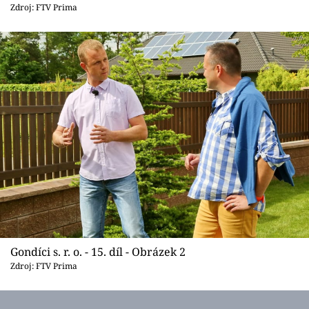
Sledujte prima+
Zdroj: FTV Prima
Přihlášení
Sledujte nás
Gondíci s. r. o. - 15. díl - Obrázek 2
Zdroj: FTV Prima