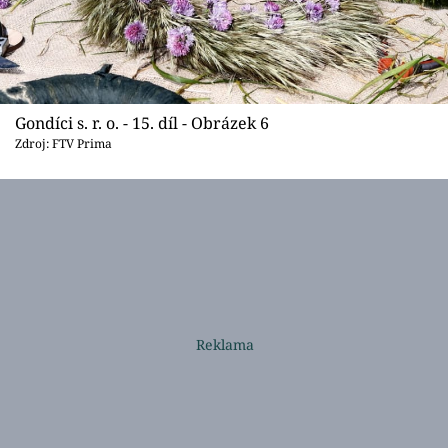
Gondíci s. r. o. - 15. díl - Obrázek 6
Zdroj: FTV Prima