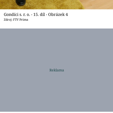
Gondíci s. r. o. - 15. díl - Obrázek 4
Zdroj: FTV Prima