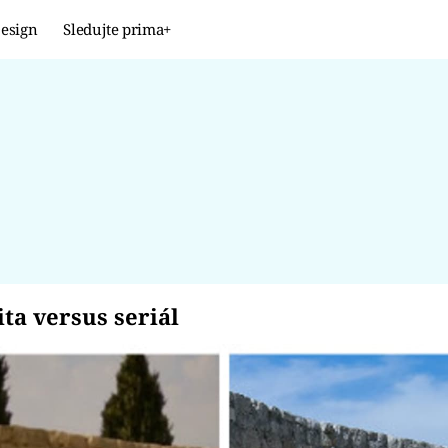
esign
Sledujte prima+
Design
TRENDY
JAK NA TO
PROMĚNY
NAŠE TIPY
alita versus seriál
ita versus seriál