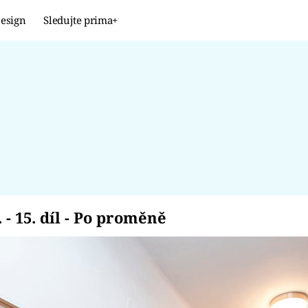
esign
Sledujte prima+
Design
TRENDY
JAK NA TO
PROMĚNY
NAŠE TIPY
 II. - 15. díl - Po pro
. - 15. díl - Po proměně