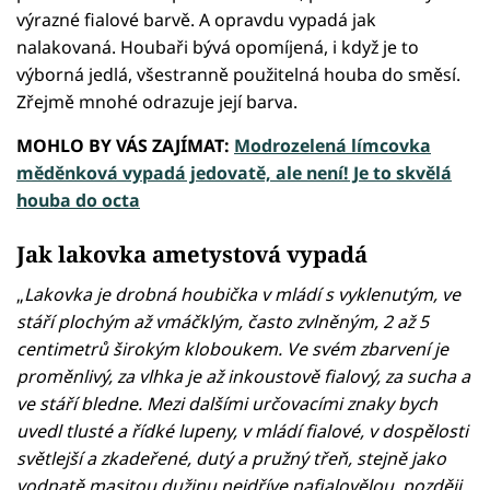
výrazné fialové barvě. A opravdu vypadá jak
nalakovaná. Houbaři bývá opomíjená, i když je to
výborná jedlá, všestranně použitelná houba do směsí.
Zřejmě mnohé odrazuje její barva.
MOHLO BY VÁS ZAJÍMAT:
Modrozelená límcovka
měděnková vypadá jedovatě, ale není! Je to skvělá
houba do octa
Jak lakovka ametystová vypadá
„
Lakovka je drobná houbička v mládí s vyklenutým, ve
stáří plochým až vmáčklým, často zvlněným, 2 až 5
centimetrů širokým kloboukem. Ve svém zbarvení je
proměnlivý, za vlhka je až inkoustově fialový, za sucha a
ve stáří bledne. Mezi dalšími určovacími znaky bych
uvedl tlusté a řídké lupeny, v mládí fialové, v dospělosti
světlejší a zkadeřené, dutý a pružný třeň, stejně jako
vodnatě masitou dužinu nejdříve nafialovělou, později