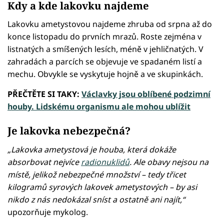
Kdy a kde lakovku najdeme
Lakovku ametystovou najdeme zhruba od srpna až do
konce listopadu do prvních mrazů. Roste zejména v
listnatých a smíšených lesích, méně v jehličnatých. V
zahradách a parcích se objevuje ve spadaném listí a
mechu. Obvykle se vyskytuje hojně a ve skupinkách.
PŘEČTĚTE SI TAKY:
Václavky jsou oblíbené podzimní
houby. Lidskému organismu ale mohou ublížit
Je lakovka nebezpečná?
„Lakovka ametystová je houba, která dokáže
absorbovat nejvíce
radionuklidů
. Ale obavy nejsou na
místě, jelikož nebezpečné množství – tedy třicet
kilogramů syrových lakovek ametystových – by asi
nikdo z nás nedokázal sníst a ostatně ani najít,“
upozorňuje mykolog.