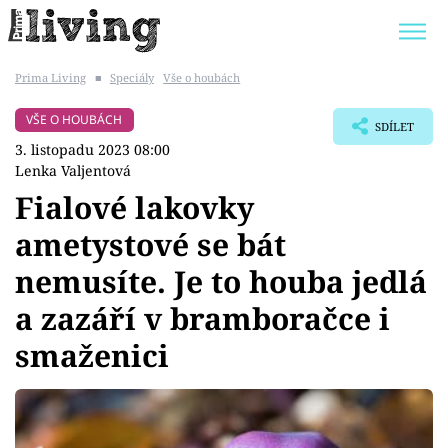
Prima Living
■
Speciály
Vše o houbách
Trendy:
JAK UŠETŘIT
POKOJOVÉ KVĚTINY
VŠE O HOUBÁCH
SDÍLET
BYDLENÍ SLAVNÝCH
ZAHRADA
3. listopadu 2023 08:00
Lenka Valjentová
Fialové lakovky
ametystové se bát
Témata
nemusíte. Je to houba jedlá
Bydlení
a zazáří v bramboračce i
smaženici
Zahrada
Design