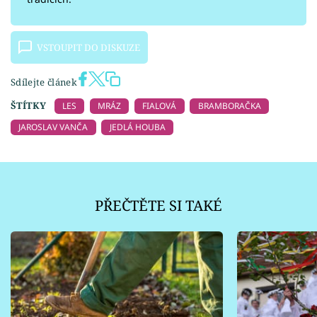
VSTOUPIT DO DISKUZE
Sdílejte článek
ŠTÍTKY
LES
MRÁZ
FIALOVÁ
BRAMBORAČKA
JAROSLAV VANČA
JEDLÁ HOUBA
PŘEČTĚTE SI TAKÉ