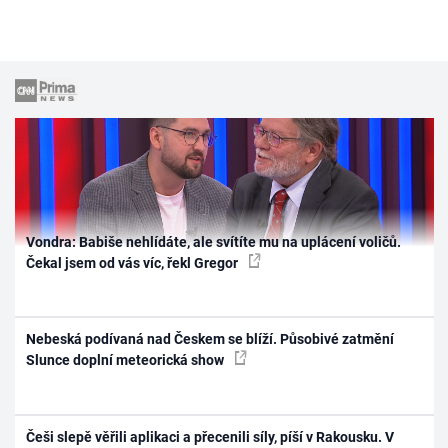
Vondra: Babiše nehlídáte, ale svítíte mu na uplácení voličů.
Čekal jsem od vás víc, řekl Gregor
Nebeská podívaná nad Českem se blíží. Působivé zatmění
Slunce doplní meteorická show
Češi slepě věřili aplikaci a přecenili síly, píší v Rakousku. V