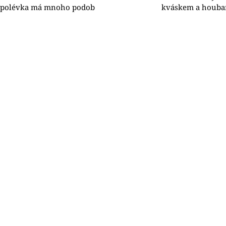
polévka má mnoho podob
kváskem a houbam