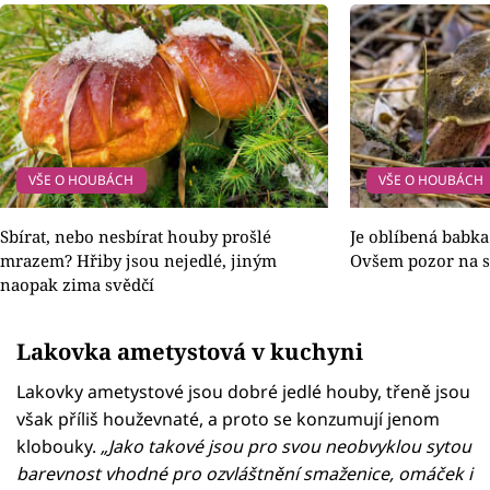
VŠE O HOUBÁCH
VŠE O HOUBÁCH
Sbírat, nebo nesbírat houby prošlé
Je oblíbená babka
mrazem? Hřiby jsou nejedlé, jiným
Ovšem pozor na s
naopak zima svědčí
Lakovka ametystová v kuchyni
Lakovky ametystové jsou dobré jedlé houby, třeně jsou
však příliš houževnaté, a proto se konzumují jenom
klobouky.
„Jako takové jsou pro svou neobvyklou sytou
barevnost vhodné pro ozvláštnění smaženice, omáček i