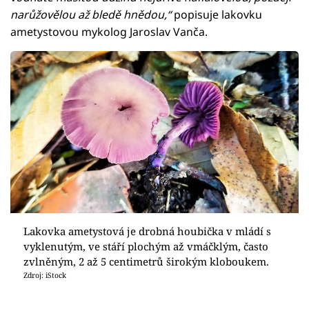
narůžovělou až bledě hnědou,“
popisuje lakovku
ametystovou mykolog Jaroslav Vanča.
Lakovka ametystová je drobná houbička v mládí s
vyklenutým, ve stáří plochým až vmáčklým, často
zvlněným, 2 až 5 centimetrů širokým kloboukem.
Zdroj: iStock