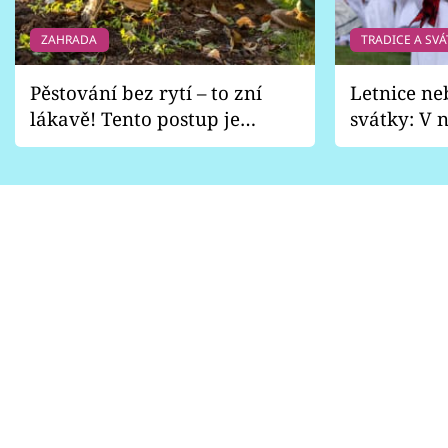
ZAHRADA
TRADICE A SVÁ
Pěstování bez rytí – to zní
Letnice ne
lákavě! Tento postup je
svátky: V n
vhodný jen pro některé
pondělí z
zahrady