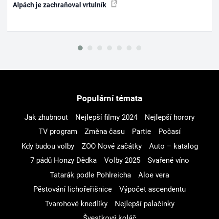
Alpách je zachraňoval vrtulník
Populární témata
Jak zhubnout
Nejlepší filmy 2024
Nejlepší horory
TV program
Změna času
Partie
Počasí
Kdy budou volby
ZOO Nové začátky
Auto – katalog
7 pádů Honzy Dědka
Volby 2025
Svařené víno
Tatarák podle Pohlreicha
Aloe vera
Pěstování lichořeřišnice
Výpočet ascendentu
Tvarohové knedlíky
Nejlepší palačinky
Švestkový koláč