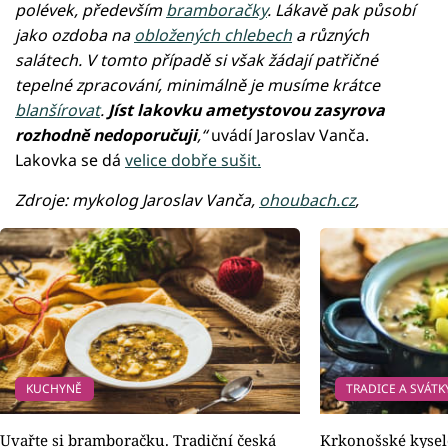
polévek, především
bramboračky
. Lákavě pak působí
jako ozdoba na
obložených chlebech
a různých
salátech. V tomto případě si však žádají patřičné
tepelné zpracování, minimálně je musíme krátce
blanšírovat
.
Jíst lakovku ametystovou zasyrova
rozhodně nedoporučuji
,“
uvádí Jaroslav Vanča.
Lakovka se dá
velice dobře sušit.
Zdroje: mykolog Jaroslav Vanča,
ohoubach.cz
,
KUCHYNĚ
TRADICE A SVÁTK
Uvařte si bramboračku. Tradiční česká
Krkonošské kyselo