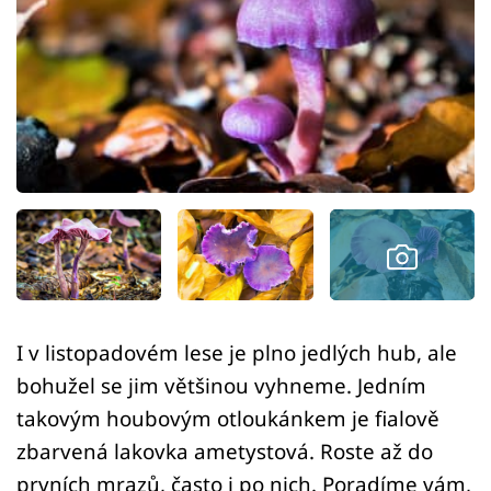
Sledujte prima+
Přihlášení
Sledujte nás
I v listopadovém lese je plno jedlých hub, ale
bohužel se jim většinou vyhneme. Jedním
takovým houbovým otloukánkem je fialově
zbarvená lakovka ametystová. Roste až do
prvních mrazů, často i po nich. Poradíme vám,