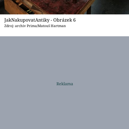
JakNakupovatAntiky - Obrázek 6
Zdroj: archiv Prima/Matouš Hartman