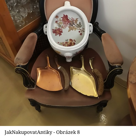
JakNakupovatAntiky - Obrázek 8