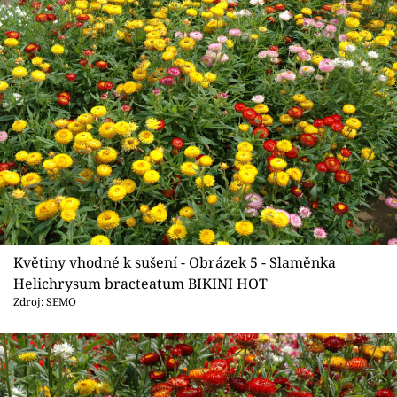
Květiny vhodné k sušení - Obrázek 5 - Slaměnka
Helichrysum bracteatum BIKINI HOT
Zdroj: SEMO