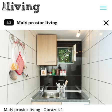
Malý prostor living
Malý prostor living
2
/
3
Trendy:
JAK UŠETŘIT
POKOJOVÉ KVĚTINY
BYDLENÍ SLAVNÝCH
ZAHRADA
Témata
Bydlení
Zahrada
Design
Malý prostor living - Obrázek 1