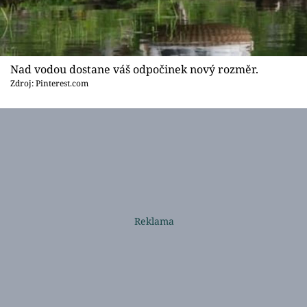
Nad vodou dostane váš odpočinek nový rozměr.
Zdroj: Pinterest.com