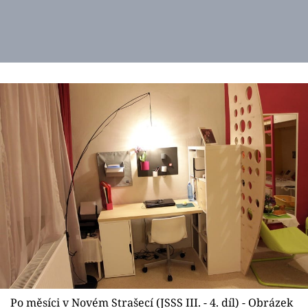
Po měsíci v Novém Strašecí (JSSS III. - 4. díl) - Obrázek