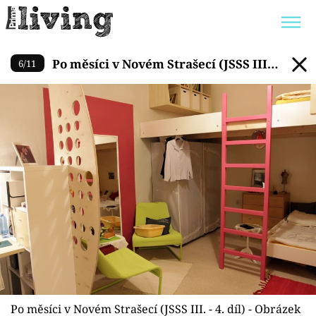
Po měsíci v Novém Strašecí (JSS
Po měsíci v Novém Strašecí (JSSS III. -
6
/
11
Trendy:
JAK UŠETŘIT
POKOJOVÉ KVĚTINY
4. díl)
BYDLENÍ SLAVNÝCH
ZAHRADA
Témata
Bydlení
Zahrada
Design
Po měsíci v Novém Strašecí (JSSS III. - 4. díl) - Obrázek