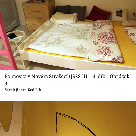
Po měsíci v Novém Strašecí (JSSS III. - 4. díl) - Obrázek
3
Zdroj: Jindra Kodíček