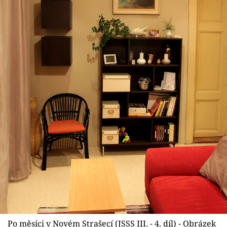
Po měsíci v Novém Strašecí (JSSS III. - 4. díl) - Obrázek