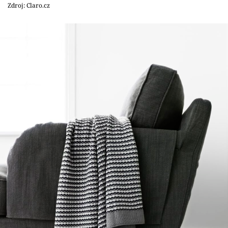
Sledujte prima+
Zdroj: Claro.cz
Přihlášení
Sledujte nás