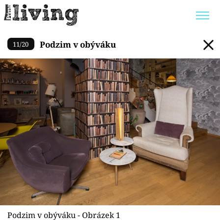
Podzim v obýváku
Podzim v obýváku
11
/
20
Trendy:
JAK UŠETŘIT
POKOJOVÉ KVĚTINY
BYDLENÍ SLAVNÝCH
ZAHRADA
Témata
Bydlení
Zahrada
Design
Podzim v obýváku - Obrázek 1