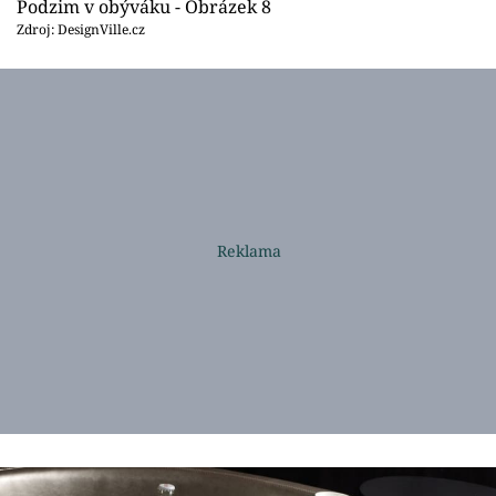
Podzim v obýváku - Obrázek 8
Zdroj: DesignVille.cz