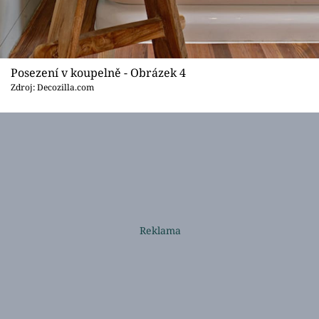
Posezení v koupelně - Obrázek 4
Zdroj: Decozilla.com