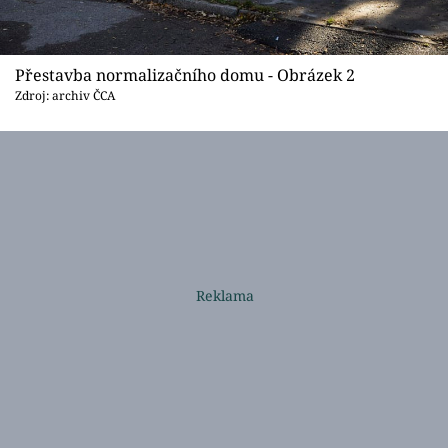
Přestavba normalizačního domu - Obrázek 2
Zdroj: archiv ČCA