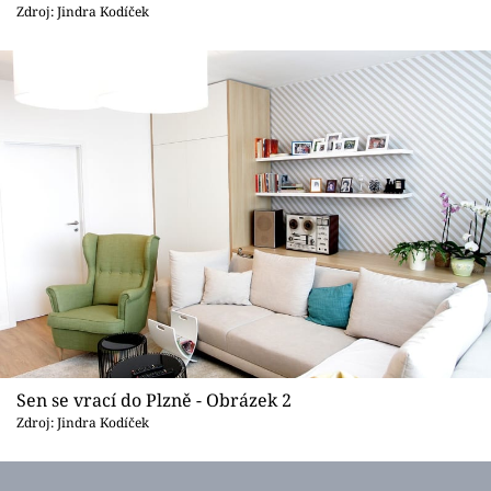
Sledujte prima+
Zdroj: Jindra Kodíček
Přihlášení
Sledujte nás
Sen se vrací do Plzně - Obrázek 2
Zdroj: Jindra Kodíček