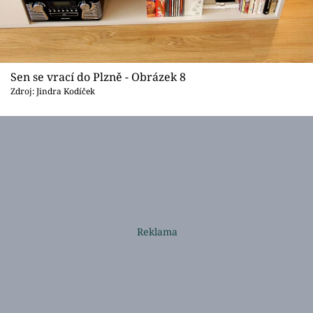
Sen se vrací do Plzně - Obrázek 8
Zdroj: Jindra Kodíček