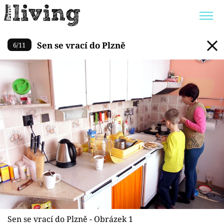
Sen se vrací do Plzně
Sen se vrací do Plzně
6
/
11
Trendy:
JAK UŠETŘIT
POKOJOVÉ KVĚTINY
BYDLENÍ SLAVNÝCH
ZAHRADA
Témata
Bydlení
Zahrada
Design
Sen se vrací do Plzně - Obrázek 1