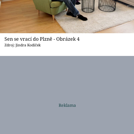
Sen se vrací do Plzně - Obrázek 4
Zdroj: Jindra Kodíček