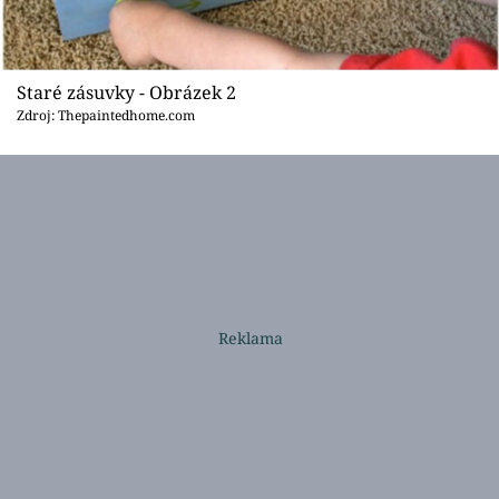
Staré zásuvky - Obrázek 2
Zdroj: Thepaintedhome.com