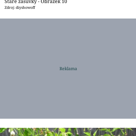
Staré zásuvky - Obrázek 10
Zdroj: diyshowoff