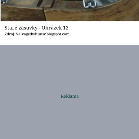
Staré zásuvky - Obrázek 12
Zdroj: Salvagedwhimsy.blogspot.com