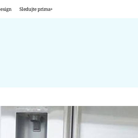
esign
Sledujte prima+
Design
TRENDY
JAK NA TO
PROMĚNY
NAŠE TIPY