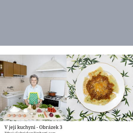
V její kuchyni - Obrázek 3