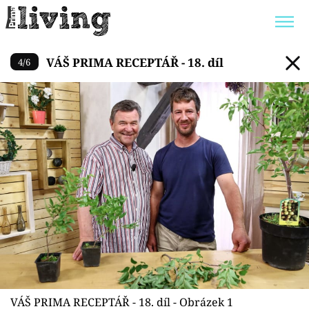
VÁŠ PRIMA RECEPTÁŘ - 18. dí
VÁŠ PRIMA RECEPTÁŘ - 18. díl
4
/
6
Trendy:
JAK UŠETŘIT
POKOJOVÉ KVĚTINY
BYDLENÍ SLAVNÝCH
ZAHRADA
Témata
Bydlení
Zahrada
Design
VÁŠ PRIMA RECEPTÁŘ - 18. díl - Obrázek 1