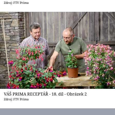
Sledujte prima+
Zdroj: FTV Prima
Přihlášení
Sledujte nás
VÁŠ PRIMA RECEPTÁŘ - 18. díl - Obrázek 2
Zdroj: FTV Prima