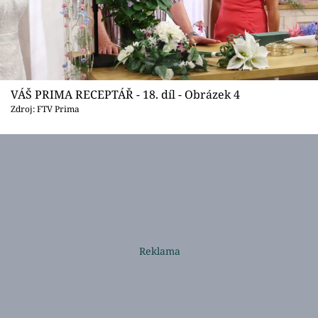
VÁŠ PRIMA RECEPTÁŘ - 18. díl - Obrázek 4
Zdroj: FTV Prima