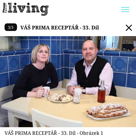
VÁŠ PRIMA RECEPTÁŘ - 33. Dí
VÁŠ PRIMA RECEPTÁŘ - 33. Díl
3
/
3
Trendy:
JAK UŠETŘIT
POKOJOVÉ KVĚTINY
BYDLENÍ SLAVNÝCH
ZAHRADA
Témata
Bydlení
Zahrada
Design
VÁŠ PRIMA RECEPTÁŘ - 33. Díl - Obrázek 1