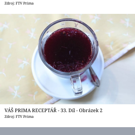
Sledujte prima+
Zdroj: FTV Prima
Přihlášení
Sledujte nás
VÁŠ PRIMA RECEPTÁŘ - 33. Díl - Obrázek 2
Zdroj: FTV Prima