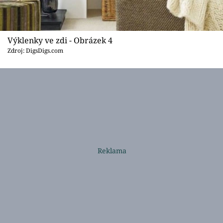
Výklenky ve zdi - Obrázek 4
Zdroj: DigsDigs.com