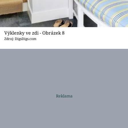
Výklenky ve zdi - Obrázek 8
Zdroj: DigsDigs.com