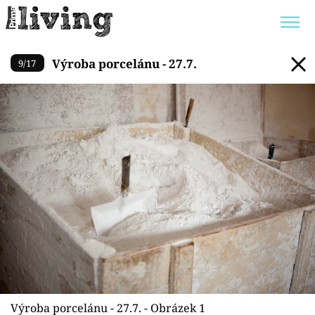
Výroba porcelánu - 27.7.
Výroba porcelánu - 27.7.
9
/
17
Trendy:
JAK UŠETŘIT
POKOJOVÉ KVĚTINY
BYDLENÍ SLAVNÝCH
ZAHRADA
Témata
Bydlení
Zahrada
Design
Výroba porcelánu - 27.7. - Obrázek 1