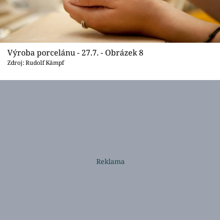
Výroba porcelánu - 27.7. - Obrázek 8
Zdroj: Rudolf Kämpf