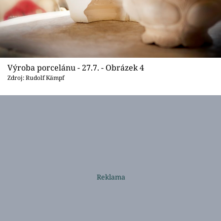
Výroba porcelánu - 27.7. - Obrázek 4
Zdroj: Rudolf Kämpf