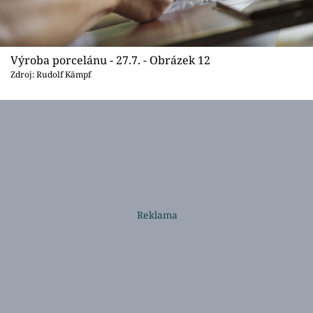
Výroba porcelánu - 27.7. - Obrázek 12
Zdroj: Rudolf Kämpf