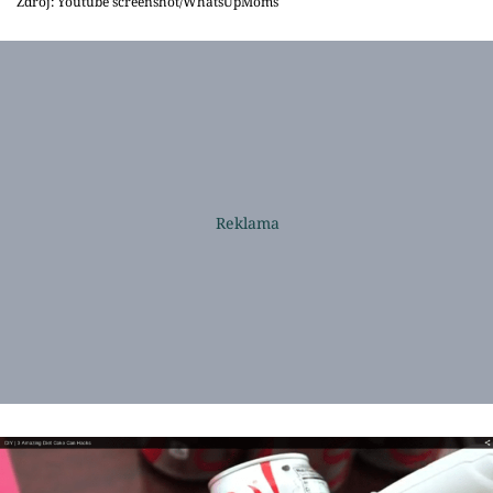
Zdroj: Youtube screenshot/WhatsUpMoms