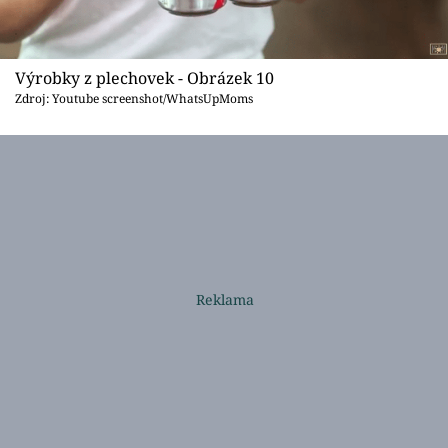
Výrobky z plechovek - Obrázek 10
Zdroj: Youtube screenshot/WhatsUpMoms