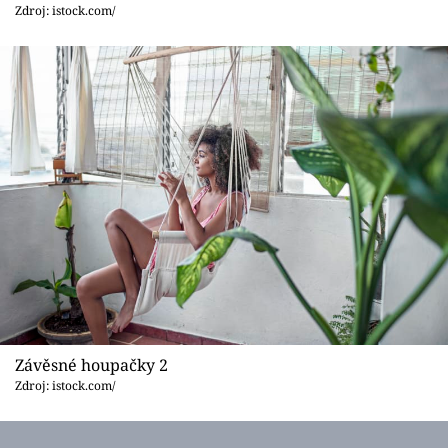
Sledujte prima+
Zdroj: istock.com/
Přihlášení
Sledujte nás
Závěsné houpačky 2
Zdroj: istock.com/