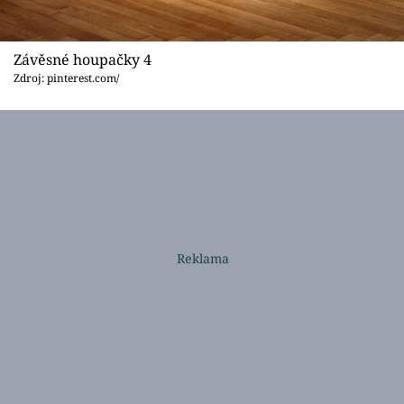
Závěsné houpačky 4
Zdroj: pinterest.com/