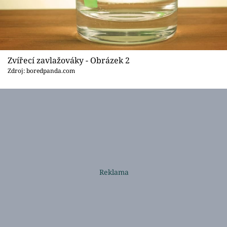
Zvířecí zavlažováky - Obrázek 2
Zdroj: boredpanda.com