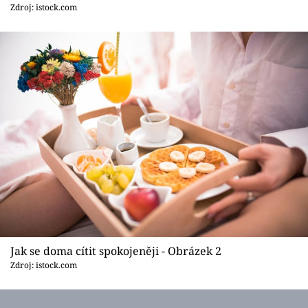
Sledujte prima+
Zdroj: istock.com
Přihlášení
Sledujte nás
Jak se doma cítit spokojeněji - Obrázek 2
Zdroj: istock.com