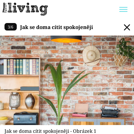
Jak se doma cítit spokojeněji
Jak se doma cítit spokojeněji
3
/
6
Trendy:
JAK UŠETŘIT
POKOJOVÉ KVĚTINY
BYDLENÍ SLAVNÝCH
ZAHRADA
Témata
Bydlení
Zahrada
Design
Jak se doma cítit spokojeněji - Obrázek 1