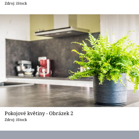
Sledujte prima+
Zdroj: iStock
Přihlášení
Sledujte nás
Pokojové květiny - Obrázek 2
Zdroj: iStock