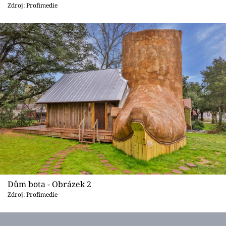
Sledujte prima+
Zdroj: Profimedie
Přihlášení
Sledujte nás
Dům bota - Obrázek 2
Zdroj: Profimedie