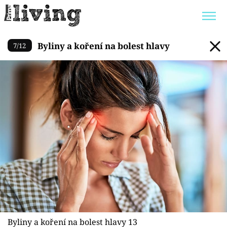
Byliny a koření na bolest hla
Byliny a koření na bolest hlavy
7
/
12
Trendy:
JAK UŠETŘIT
POKOJOVÉ KVĚTINY
BYDLENÍ SLAVNÝCH
ZAHRADA
Témata
Bydlení
Zahrada
Design
Byliny a koření na bolest hlavy 13