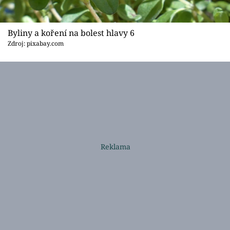
Byliny a koření na bolest hlavy 6
Zdroj: pixabay.com