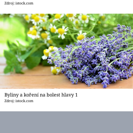
Sledujte prima+
Zdroj: istock.com
Přihlášení
Sledujte nás
Byliny a koření na bolest hlavy 1
Zdroj: istock.com