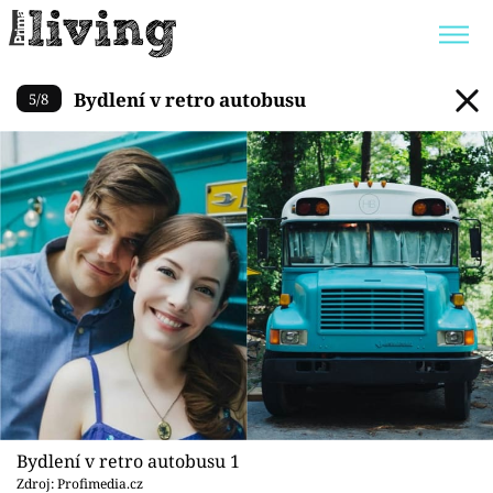
Bydlení v retro autobusu
Bydlení v retro autobusu
5
/
8
Trendy:
JAK UŠETŘIT
POKOJOVÉ KVĚTINY
BYDLENÍ SLAVNÝCH
ZAHRADA
Témata
Bydlení
Zahrada
Design
Bydlení v retro autobusu 1
Zdroj: Profimedia.cz