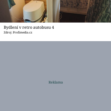
Bydlení v retro autobusu 4
Zdroj: Profimedia.cz