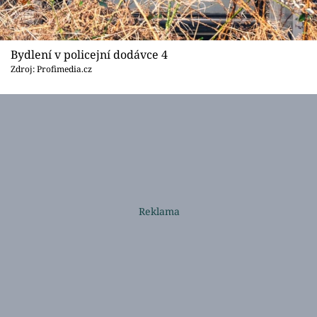
Bydlení v policejní dodávce 4
Zdroj: Profimedia.cz