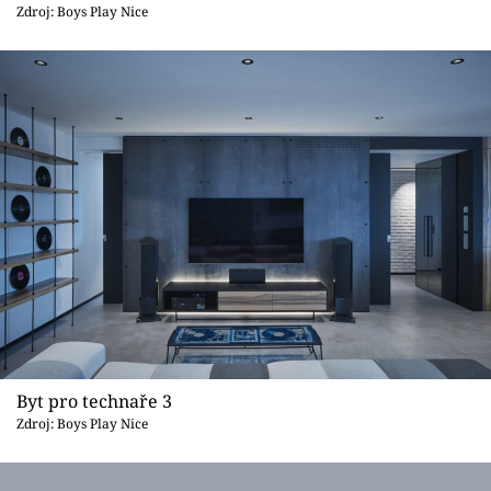
Sledujte prima+
Zdroj: Boys Play Nice
Přihlášení
Sledujte nás
Byt pro technaře 3
Zdroj: Boys Play Nice