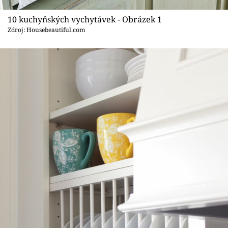
Sledujte prima+
10 kuchyňských vychytávek - Obrázek 1
Zdroj: Housebeautiful.com
Přihlášení
Sledujte nás