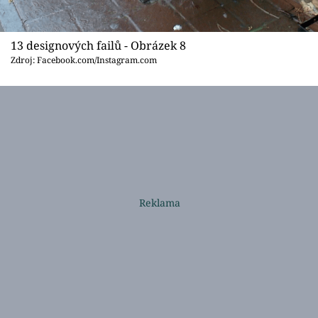
13 designových failů - Obrázek 8
Zdroj: Facebook.com/Instagram.com