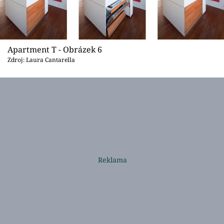
Apartment T - Obrázek 6
Zdroj: Laura Cantarella