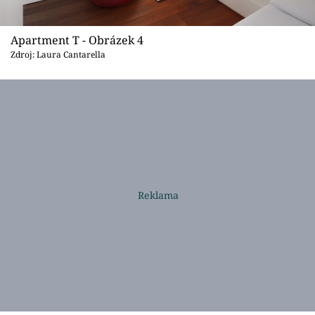
Apartment T - Obrázek 4
Zdroj: Laura Cantarella