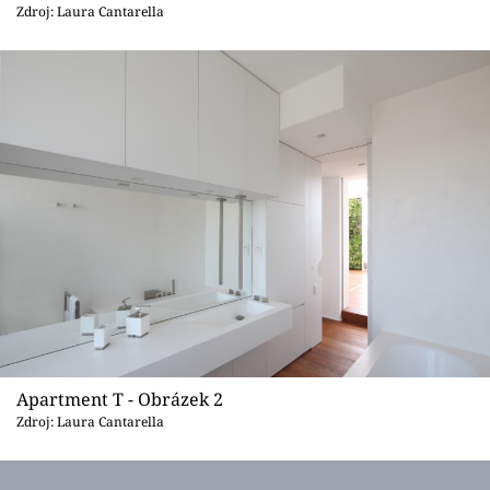
Sledujte prima+
Zdroj: Laura Cantarella
Přihlášení
Sledujte nás
Apartment T - Obrázek 2
Zdroj: Laura Cantarella