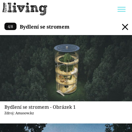
Bydlení se stromem
Bydlení se stromem
4
/
8
Trendy:
JAK UŠETŘIT
POKOJOVÉ KVĚTINY
BYDLENÍ SLAVNÝCH
ZAHRADA
Témata
Bydlení
Zahrada
Bydlení se stromem - Obrázek 1
Zdroj: Amasow.kz
Design