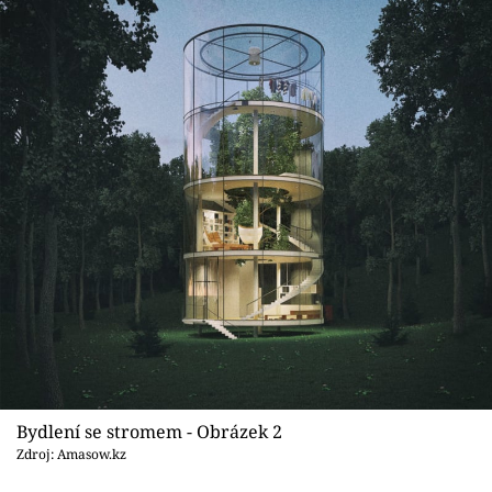
Sledujte prima+
Přihlášení
Sledujte nás
Bydlení se stromem - Obrázek 2
Zdroj: Amasow.kz