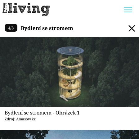
Bydlení se stromem
Bydlení se stromem
4
/
8
Trendy:
JAK UŠETŘIT
POKOJOVÉ KVĚTINY
BYDLENÍ SLAVNÝCH
ZAHRADA
Témata
Bydlení
Zahrada
Bydlení se stromem - Obrázek 1
Zdroj: Amasow.kz
Design