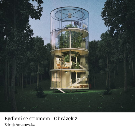
Sledujte prima+
Přihlášení
Sledujte nás
Bydlení se stromem - Obrázek 2
Zdroj: Amasow.kz