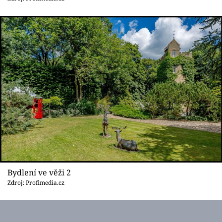
Sledujte prima+
Přihlášení
Sledujte nás
Bydlení ve věži 2
Zdroj: Profimedia.cz