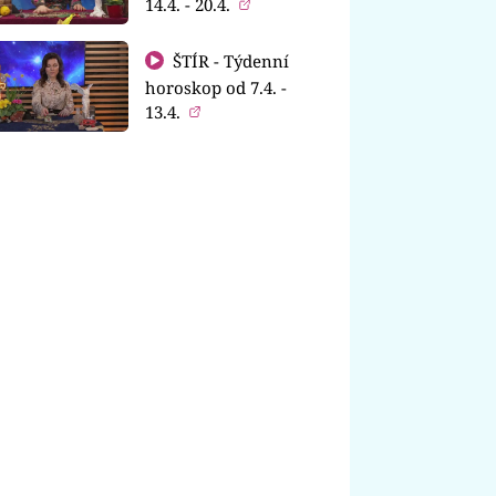
14.4. - 20.4.
ŠTÍR - Týdenní
horoskop od 7.4. -
13.4.