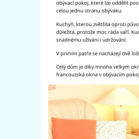
obývací pokoj, které lze oddělit p
celou jednu stranu obýváku.
Kuchyň, kterou zvětšila oproti půvo
důležitá, protože moc ráda vaří. Ku
snadnému užívání i udržování.
V prvním patře se nacházejí dvě lož
Celý dům je díky mnoha velkým okn
francouzská okna v obývacím pokoji