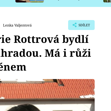
pro psy
Lenka Valjentová
SDÍLET
e Rottrová bydlí
hradou. Má i růži
ménem