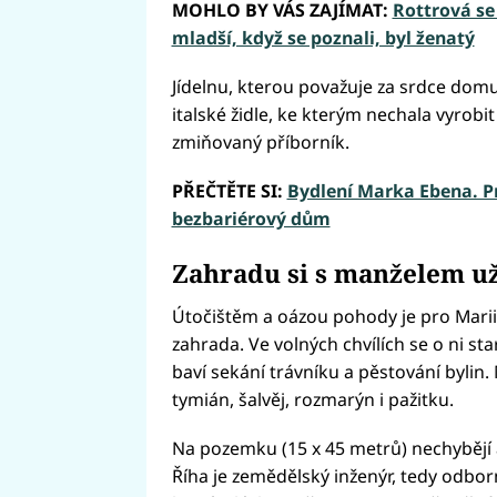
MOHLO BY VÁS ZAJÍMAT:
Rottrová se 
mladší, když se poznali, byl ženatý
Jídelnu, kterou považuje za srdce domu,
italské židle, ke kterým nechala vyrobit
zmiňovaný příborník.
PŘEČTĚTE SI:
Bydlení Marka Ebena. P
bezbariérový dům
Zahradu si s manželem už
Útočištěm a oázou pohody je pro Marii
zahrada. Ve volných chvílích se o ni st
baví sekání trávníku a pěstování byli
tymián, šalvěj, rozmarýn i pažitku.
Na pozemku (15 x 45 metrů) nechybějí a
Říha je zemědělský inženýr, tedy odborní