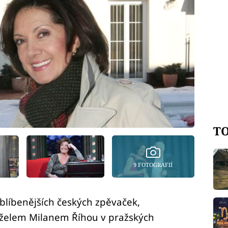
TO
9 FOTOGRAFIÍ
oblíbenějších českých zpěvaček,
nželem Milanem Říhou v pražských