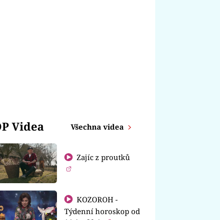
P Videa
Všechna videa
Zajíc z proutků
KOZOROH -
Týdenní horoskop od