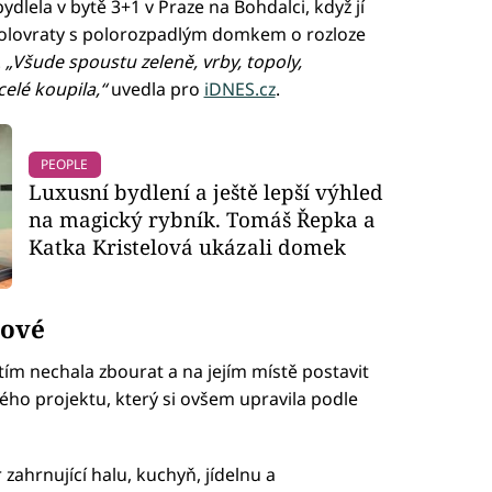
ydlela v bytě 3+1 v Praze na Bohdalci, když jí
Kolovraty s polorozpadlým domkem o rozloze
.
„Všude spoustu zeleně, vrby, topoly,
celé koupila,“
uvedla pro
iDNES.cz
.
PEOPLE
Luxusní bydlení a ještě lepší výhled
na magický rybník. Tomáš Řepka a
Katka Kristelová ukázali domek
rové
ím nechala zbourat a na jejím místě postavit
ého projektu, který si ovšem upravila podle
zahrnující halu, kuchyň, jídelnu a