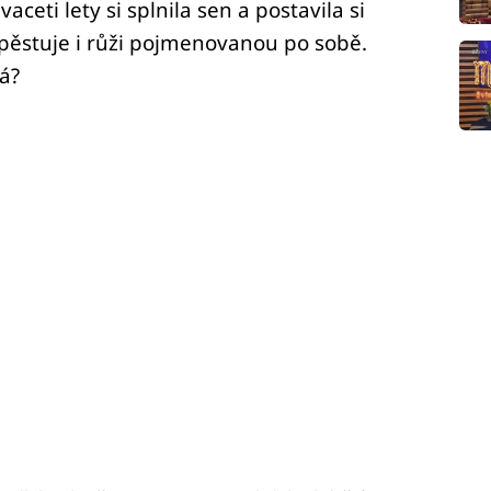
ceti lety si splnila sen a postavila si
pěstuje i růži pojmenovanou po sobě.
á?