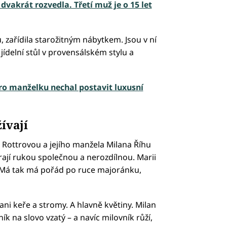
dvakrát rozvedla. Třetí muž je o 15 let
 zařídila starožitným nábytkem. Jsou v ní
 jídelní stůl v provensálském stylu a
ro manželku nechal postavit luxusní
ívají
 Rottrovou a jejího manžela Milana Říhu
arají rukou společnou a nerozdílnou. Marii
n. Má tak má pořád po ruce majoránku,
ni keře a stromy. A hlavně květiny. Milan
k na slovo vzatý – a navíc milovník růží,