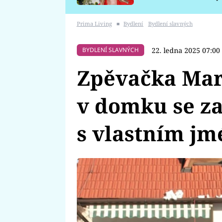
požáru
Prima Living
■
Bydlení
Bydlení slavných
22. ledna 2025 07:00
BYDLENÍ SLAVNÝCH
Zpěvačka Mari
v domku se za
s vlastním j