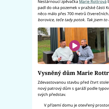
Nestárnoucí zpěvačka
Marie Rottrová
b
padl do oka pozemek v pražské části 
něco málo přes 700 metrů čtverečních
borovice, teče tady potok. Tak jsem to 
Vysněný dům Marie Rott
Zdevastovanou stavbu před čtvrt stolet
nový patrový dům s garáží podle typov
svých představ.
V přízemí domu je otevřený prostor 