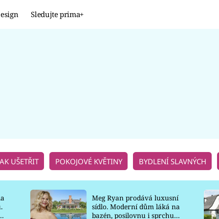
esign
Sledujte prima+
Design
TRENDY
JAK NA TO
PROMĚNY
NAŠE TIPY
JAK UŠETŘIT
POKOJOVÉ KVĚTINY
BYDLENÍ SLAVNÝCH
la
Meg Ryan prodává luxusní
.
sídlo. Moderní dům láká na
o
bazén, posilovnu i sprchu