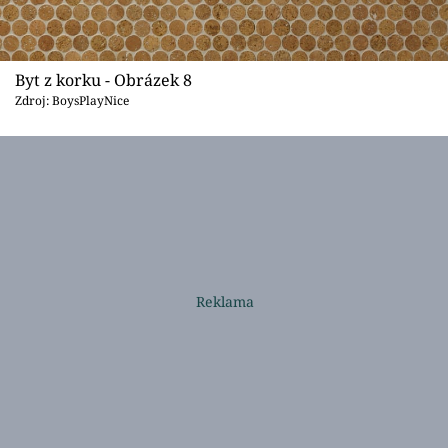
Byt z korku - Obrázek 8
Zdroj: BoysPlayNice