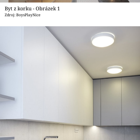
Sledujte prima+
Byt z korku - Obrázek 1
Zdroj: BoysPlayNice
Přihlášení
Sledujte nás