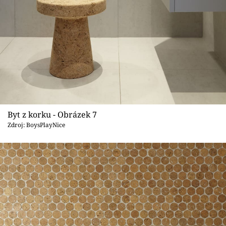
Byt z korku - Obrázek 7
Zdroj: BoysPlayNice