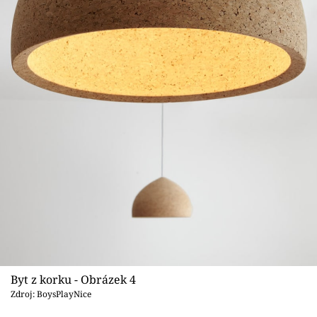
Byt z korku - Obrázek 4
Zdroj: BoysPlayNice