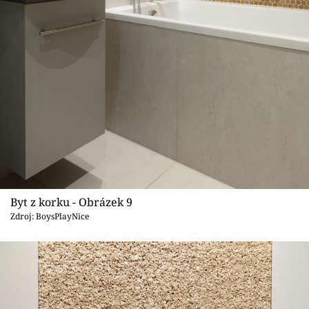
Byt z korku - Obrázek 9
Zdroj: BoysPlayNice