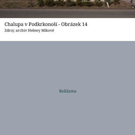
Chalupa v Podkrkonoší - Obrázek 14
Zdroj: archiv Heleny Míkové