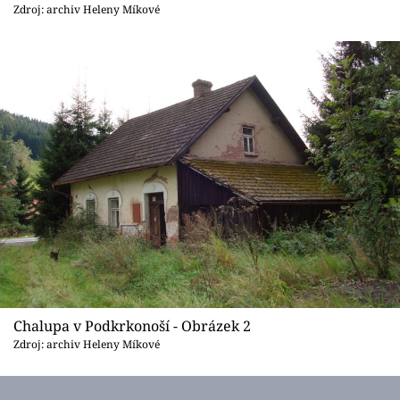
Sledujte prima+
Zdroj: archiv Heleny Míkové
Přihlášení
Sledujte nás
Chalupa v Podkrkonoší - Obrázek 2
Zdroj: archiv Heleny Míkové