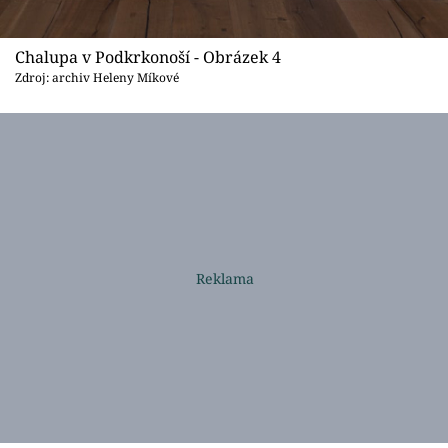
Chalupa v Podkrkonoší - Obrázek 4
Zdroj: archiv Heleny Míkové