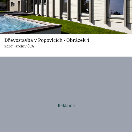
Dřevostavba v Popovicích - Obrázek 4
Zdroj: archiv ČCA