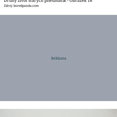
Druhý život starých pneumatik - Obrázek 16
Zdroj: boredpanda.com