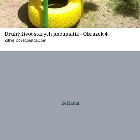
Druhý život starých pneumatik - Obrázek 4
Zdroj: boredpanda.com