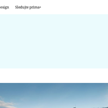
esign
Sledujte prima+
Design
TRENDY
JAK NA TO
PROMĚNY
NAŠE TIPY