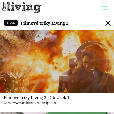
Filmové triky Living 2
Filmové triky Living 2
15
/
56
Trendy:
JAK UŠETŘIT
POKOJOVÉ KVĚTINY
BYDLENÍ SLAVNÝCH
ZAHRADA
Témata
Bydlení
Zahrada
Filmové triky Living 2 - Obrázek 1
Design
Zdroj: www.architecturendesign.net