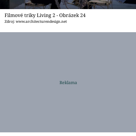
Filmové triky Living 2 - Obrázek 24
Zdroj: www.architecturendesign.net